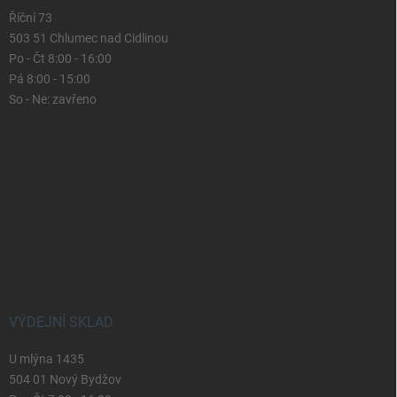
Říční 73
503 51 Chlumec nad Cidlinou
Po - Čt 8:00 - 16:00
Pá 8:00 - 15:00
So - Ne: zavřeno
VÝDEJNÍ SKLAD
U mlýna 1435
504 01 Nový Bydžov