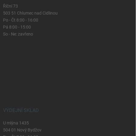
Říční 73
503 51 Chlumec nad Cidlinou
Po - Čt 8:00 - 16:00
Pá 8:00 - 15:00
So - Ne: zavřeno
VÝDEJNÍ SKLAD
U mlýna 1435
504 01 Nový Bydžov