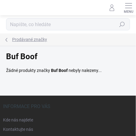
Přejít
na
obsah
Hledat
Prodávané značky
Buf Boof
Žádné produkty značky
Buf Boof
nebyly nalezeny...
Z
á
INFORMACE PRO VÁS
p
a
Kde nás najdete
t
Kontaktujte nás
í