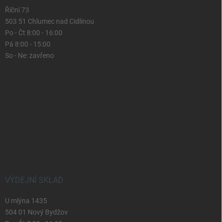
Říční 73
503 51 Chlumec nad Cidlinou
Po - Čt 8:00 - 16:00
Pá 8:00 - 15:00
So - Ne: zavřeno
VÝDEJNÍ SKLAD
U mlýna 1435
504 01 Nový Bydžov