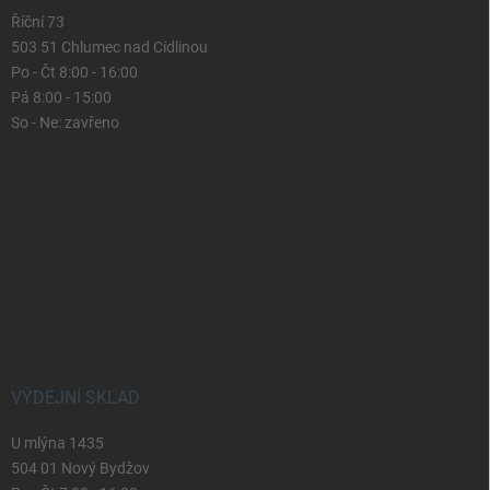
Říční 73
503 51 Chlumec nad Cidlinou
Po - Čt 8:00 - 16:00
Pá 8:00 - 15:00
So - Ne: zavřeno
VÝDEJNÍ SKLAD
U mlýna 1435
504 01 Nový Bydžov