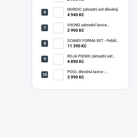
NORDIC zahradní set dřevěný
4 940 Kč
VIKING zahradní lavice
dřevěná PŘÍRODNÍ - 180 cm
2 990 Kč
SCANDI FORMA SET - Pebble
grey/Soft biege
11 390 Kč
ROJA PIKNIK zahradní set
dřevěný - 160 cm - lakovaný
4 890 Kč
POOL dřevěná lavice -
PŘÍRODNÍ
3 990 Kč