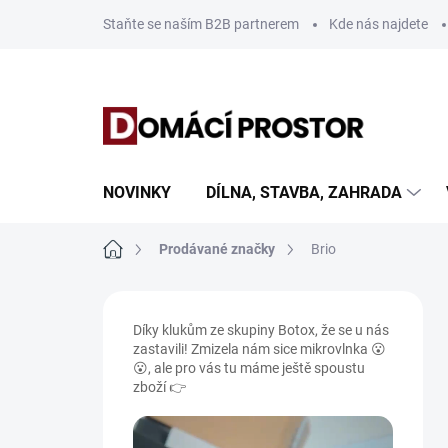
Přejít
Staňte se naším B2B partnerem
Kde nás najdete
na
obsah
NOVINKY
DÍLNA, STAVBA, ZAHRADA
Domů
Prodávané značky
Brio
P
o
Díky klukům ze skupiny Botox, že se u nás
s
zastavili! Zmizela nám sice mikrovlnka 😮
t
😮, ale pro vás tu máme ještě spoustu
r
zboží 👉
a
n