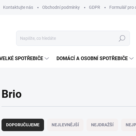
Kontaktujte nás
Obchodní podmínky
GDPR
Formulář pro 
Hledat
VELKÉ SPOTŘEBIČE
DOMÁCÍ A OSOBNÍ SPOTŘEBIČE
Brio
Ř
a
DOPORUČUJEME
NEJLEVNĚJŠÍ
NEJDRAŽŠÍ
NEJP
z
e