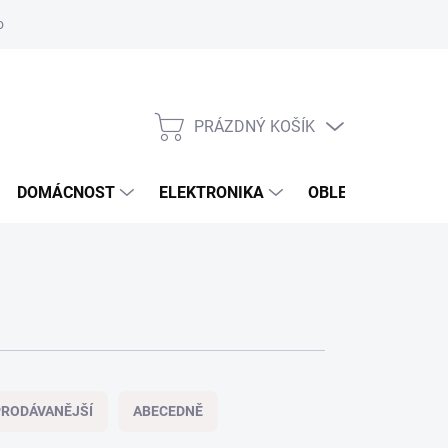
odstoupení od smlouvy
Reklamační formulář
PRÁZDNÝ KOŠÍK
NÁKUPNÍ
KOŠÍK
DOMÁCNOST
ELEKTRONIKA
OBLEČENÍ, OBUV 
RODÁVANĚJŠÍ
ABECEDNĚ