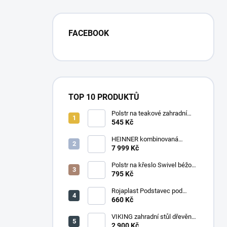
FACEBOOK
TOP 10 PRODUKTŮ
Polstr na teakové zahradní
křeslo vysoké - látka motiv
545 Kč
luční kvítí
HEINNER kombinovaná
chladnička HF-
7 999 Kč
HS205SWDE++ stříbrná
Polstr na křeslo Swivel béžový
melír
795 Kč
Rojaplast Podstavec pod
slunečník 22kg
660 Kč
VIKING zahradní stůl dřevěný
PŘÍRODNÍ - 150 cm
2 900 Kč