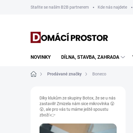
Přejít
Staňte se naším B2B partnerem
Kde nás najdete
na
obsah
NOVINKY
DÍLNA, STAVBA, ZAHRADA
Domů
Prodávané značky
Boneco
P
o
Díky klukům ze skupiny Botox, že se u nás
s
zastavili! Zmizela nám sice mikrovlnka 😮
t
😮, ale pro vás tu máme ještě spoustu
r
zboží 👉
a
n