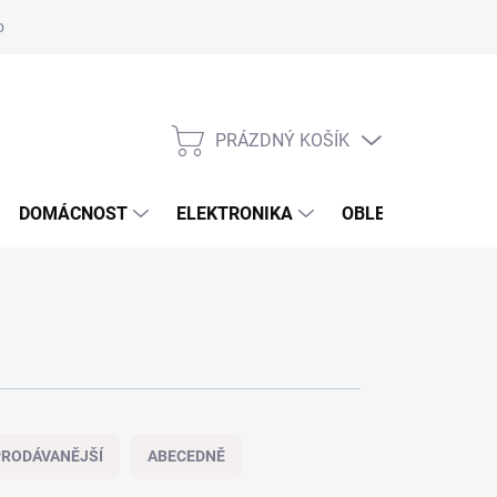
odstoupení od smlouvy
Reklamační formulář
PRÁZDNÝ KOŠÍK
NÁKUPNÍ
KOŠÍK
DOMÁCNOST
ELEKTRONIKA
OBLEČENÍ, OBUV 
RODÁVANĚJŠÍ
ABECEDNĚ