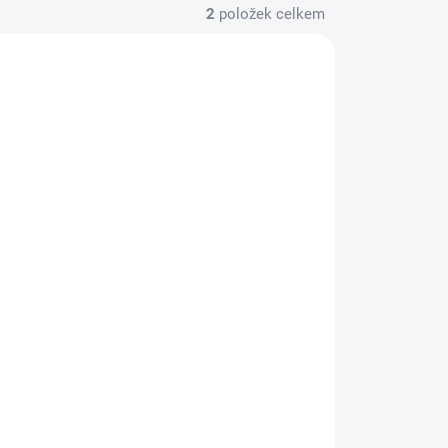
2
položek celkem
52774
ADEM
(1 KS)