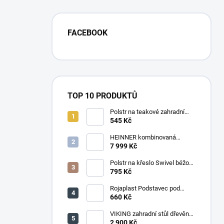
FACEBOOK
TOP 10 PRODUKTŮ
Polstr na teakové zahradní
křeslo vysoké - látka motiv
545 Kč
luční kvítí
HEINNER kombinovaná
chladnička HF-
7 999 Kč
HS205SWDE++ stříbrná
Polstr na křeslo Swivel béžový
melír
795 Kč
Rojaplast Podstavec pod
slunečník 22kg
660 Kč
VIKING zahradní stůl dřevěný
PŘÍRODNÍ - 150 cm
2 900 Kč