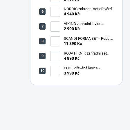
NORDIC zahradní set dřevěný
4 940 Kč
VIKING zahradní lavice
dřevěná PŘÍRODNÍ - 180 cm
2 990 Kč
SCANDI FORMA SET - Pebble
grey/Soft biege
11 390 Kč
ROJA PIKNIK zahradní set
dřevěný - 160 cm - lakovaný
4 890 Kč
POOL dřevěná lavice -
PŘÍRODNÍ
3 990 Kč