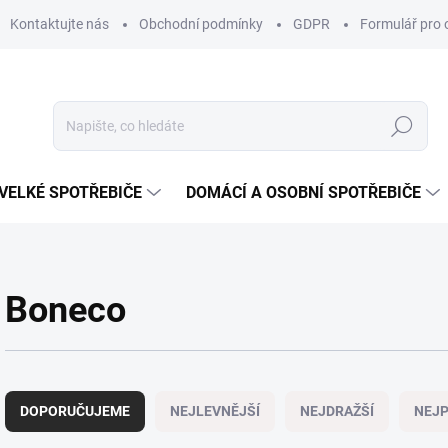
Kontaktujte nás
Obchodní podmínky
GDPR
Formulář pro 
Hledat
VELKÉ SPOTŘEBIČE
DOMÁCÍ A OSOBNÍ SPOTŘEBIČE
Boneco
Ř
a
DOPORUČUJEME
NEJLEVNĚJŠÍ
NEJDRAŽŠÍ
NEJP
z
e