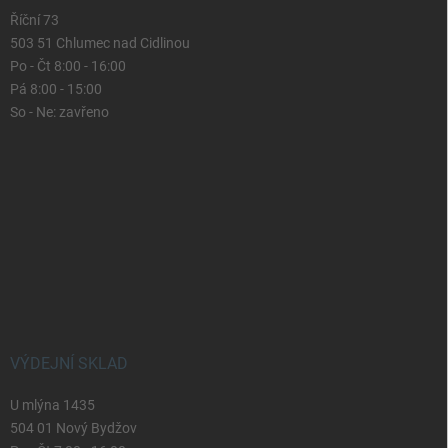
Říční 73
503 51 Chlumec nad Cidlinou
Po - Čt 8:00 - 16:00
Pá 8:00 - 15:00
So - Ne: zavřeno
VÝDEJNÍ SKLAD
U mlýna 1435
504 01 Nový Bydžov