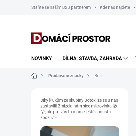
Přejít
Staňte se naším B2B partnerem
Kde nás najdete
na
obsah
NOVINKY
DÍLNA, STAVBA, ZAHRADA
Domů
Prodávané značky
Bolt
P
o
Díky klukům ze skupiny Botox, že se u nás
s
zastavili! Zmizela nám sice mikrovlnka 😮
t
😮, ale pro vás tu máme ještě spoustu
r
zboží 👉
a
n