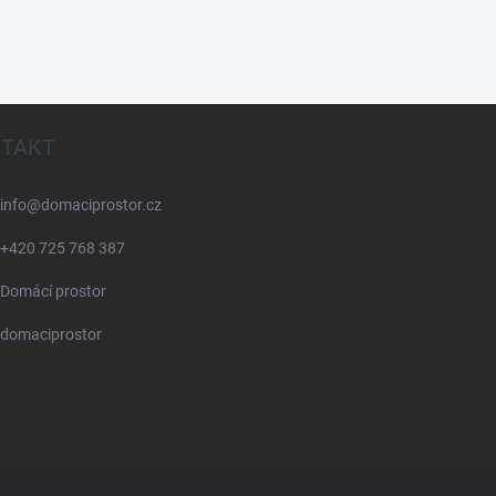
TAKT
info
@
domaciprostor.cz
+420 725 768 387
Domácí prostor
domaciprostor