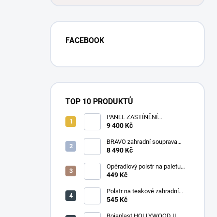
FACEBOOK
TOP 10 PRODUKTŮ
PANEL ZASTÍNĚNÍ
ANTRACIT, SKLÁPĚCÍ
9 400 Kč
LAMELY, HORIZONTÁLNÍ 1 m
pro bioklimatickou pergolu
BRAVO zahradní souprava
dřevěná - 160 cm
8 490 Kč
Opěradlový polstr na paletu
120x50 tmavě šedý melír
449 Kč
Polstr na teakové zahradní
křeslo vysoké - látka
545 Kč
levandule
Rojaplast HOLLYWOOD II