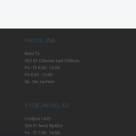
PRODEJNA
Říční 73
503 51 Chlumec nad Cidlinou
Po - Čt 8:00 - 16:00
Pá 8:00 - 15:00
So - Ne: zavřeno
VÝDEJNÍ SKLAD
U mlýna 1435
504 01 Nový Bydžov
Po - Čt 7:00 - 16:00