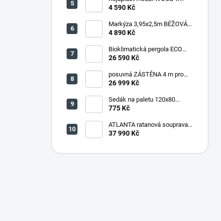
zahradní houpačka kovová -
4 590 Kč
šedá
Markýza 3,95x2,5m BÉŽOVÁ
(P4510)
4 890 Kč
Bioklimatická pergola ECO
4x3 m, ocel - volně stojící
26 590 Kč
posuvná ZÁSTĚNA 4 m pro
bioklimatickou pergolu -
26 999 Kč
šedočerná
Sedák na paletu 120x80
tmavě šedý melír
775 Kč
ATLANTA ratanová souprava
HNĚDÁ
37 990 Kč