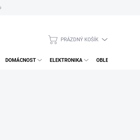
odstoupení od smlouvy
Reklamační formulář
PRÁZDNÝ KOŠÍK
NÁKUPNÍ
KOŠÍK
DOMÁCNOST
ELEKTRONIKA
OBLEČENÍ, OBUV 