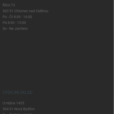
Říční 73
503 51 Chlumec nad Cidlinou
Po - Čt 8:00 - 16:00
Pá 8:00 - 15:00
So - Ne: zavřeno
VÝDEJNÍ SKLAD
U mlýna 1435
504 01 Nový Bydžov