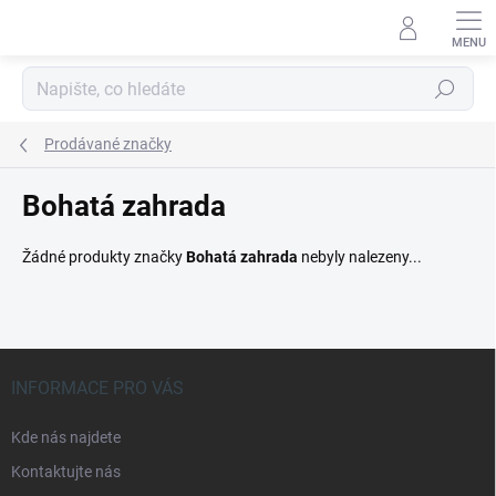
Přejít
na
obsah
Hledat
Prodávané značky
Bohatá zahrada
Žádné produkty značky
Bohatá zahrada
nebyly nalezeny...
Z
á
INFORMACE PRO VÁS
p
a
Kde nás najdete
t
Kontaktujte nás
í