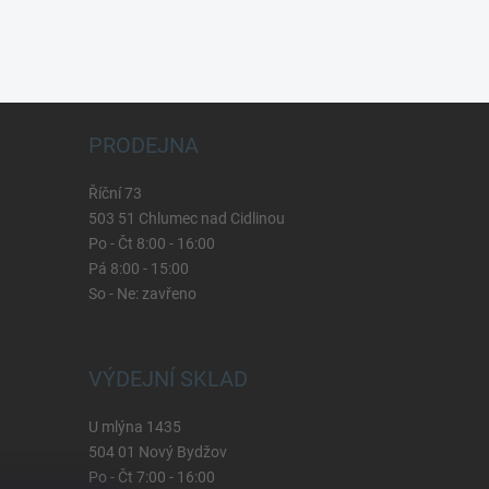
PRODEJNA
Říční 73
503 51 Chlumec nad Cidlinou
Po - Čt 8:00 - 16:00
Pá 8:00 - 15:00
So - Ne: zavřeno
VÝDEJNÍ SKLAD
U mlýna 1435
504 01 Nový Bydžov
Po - Čt 7:00 - 16:00