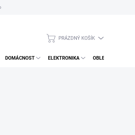
odstoupení od smlouvy
Reklamační formulář
PRÁZDNÝ KOŠÍK
NÁKUPNÍ
KOŠÍK
DOMÁCNOST
ELEKTRONIKA
OBLEČENÍ, OBUV 