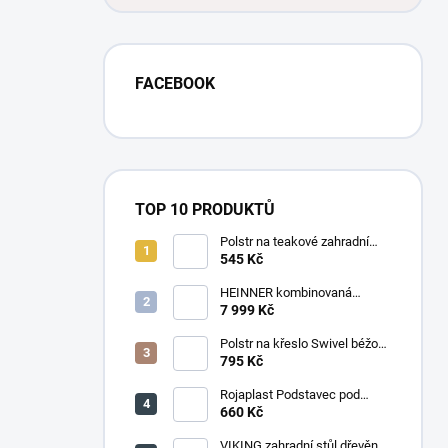
FACEBOOK
TOP 10 PRODUKTŮ
Polstr na teakové zahradní
křeslo vysoké - látka motiv
545 Kč
luční kvítí
HEINNER kombinovaná
chladnička HF-
7 999 Kč
HS205SWDE++ stříbrná
Polstr na křeslo Swivel béžový
melír
795 Kč
Rojaplast Podstavec pod
slunečník 22kg
660 Kč
VIKING zahradní stůl dřevěný