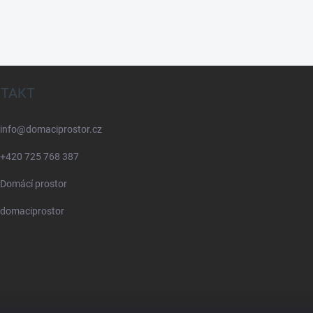
TAKT
info
@
domaciprostor.cz
+420 725 768 387
Domácí prostor
domaciprostor