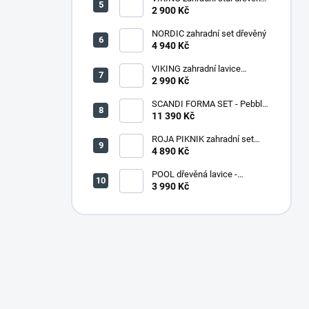
PŘÍRODNÍ - 150 cm
2 900 Kč
NORDIC zahradní set dřevěný
4 940 Kč
VIKING zahradní lavice
dřevěná PŘÍRODNÍ - 180 cm
2 990 Kč
SCANDI FORMA SET - Pebble
grey/Soft biege
11 390 Kč
ROJA PIKNIK zahradní set
dřevěný - 160 cm - lakovaný
4 890 Kč
POOL dřevěná lavice -
PŘÍRODNÍ
3 990 Kč