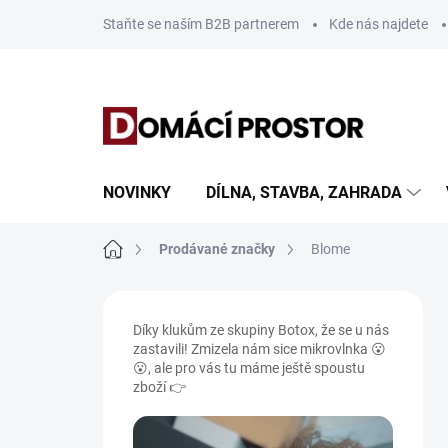
Přejít
Staňte se naším B2B partnerem
Kde nás najdete
na
obsah
NOVINKY
DÍLNA, STAVBA, ZAHRADA
Domů
Prodávané značky
Blome
P
o
Díky klukům ze skupiny Botox, že se u nás
s
zastavili! Zmizela nám sice mikrovlnka 😮
t
😮, ale pro vás tu máme ještě spoustu
r
zboží 👉
a
n