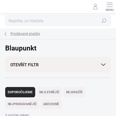
Přejít
na
obsah
Hledat
Prodávané značky
Blaupunkt
OTEVŘÍT FILTR
Ř
a
DOPORUČUJEME
NEJLEVNĚJŠÍ
NEJDRAŽŠÍ
z
e
NEJPRODÁVANĚJŠÍ
ABECEDNĚ
n
í
1
položek celkem