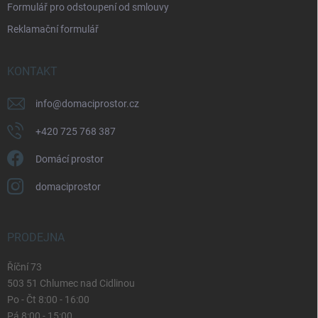
Formulář pro odstoupení od smlouvy
s
u
Reklamační formulář
KONTAKT
info
@
domaciprostor.cz
+420 725 768 387
Domácí prostor
domaciprostor
PRODEJNA
Říční 73
503 51 Chlumec nad Cidlinou
Po - Čt 8:00 - 16:00
Pá 8:00 - 15:00