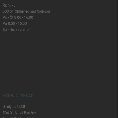
Říční 73
503 51 Chlumec nad Cidlinou
Po - Čt 8:00 - 16:00
Pá 8:00 - 15:00
So - Ne: zavřeno
VÝDEJNÍ SKLAD
U mlýna 1435
504 01 Nový Bydžov