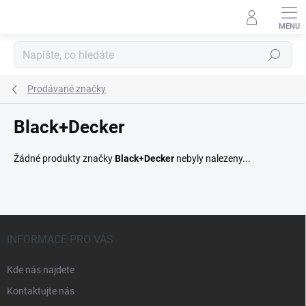
Přejít
na
obsah
Hledat
Prodávané značky
Black+Decker
Žádné produkty značky
Black+Decker
nebyly nalezeny...
Z
á
INFORMACE PRO VÁS
p
a
Kde nás najdete
t
Kontaktujte nás
í