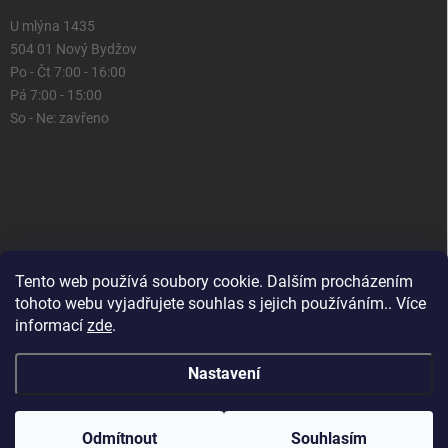
U mlýna 1435
504 01 Nový Bydžov
Po - Čt 7:00 - 16:00
Pá 7:00 - 15:00
So - Ne: zavřeno
Tento web používá soubory cookie. Dalším procházením
tohoto webu vyjadřujete souhlas s jejich používáním.. Více
informací
zde
.
Nastavení
Copyright 2026
Domácí prostor
. Všechna práva vyhrazena.
Upravit
nastavení cookies
Odmítnout
Souhlasím