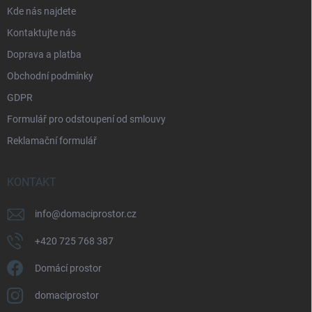
p
a
Kde nás najdete
r
t
v
Kontaktujte nás
í
k
Doprava a platba
y
v
Obchodní podmínky
ý
p
GDPR
i
Formulář pro odstoupení od smlouvy
s
u
Reklamační formulář
KONTAKT
info
@
domaciprostor.cz
+420 725 768 387
Domácí prostor
domaciprostor