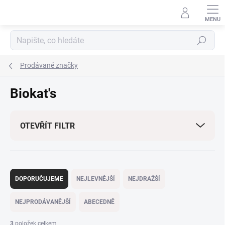
Přejít
na
obsah
Hledat
Prodávané značky
Biokat's
OTEVŘÍT FILTR
Ř
a
DOPORUČUJEME
NEJLEVNĚJŠÍ
NEJDRAŽŠÍ
z
e
NEJPRODÁVANĚJŠÍ
ABECEDNĚ
n
í
3
položek celkem