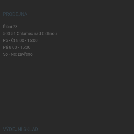
PRODEJNA
Říční 73
503 51 Chlumec nad Cidlinou
Po - Čt 8:00 - 16:00
Pá 8:00 - 15:00
So - Ne: zavřeno
VÝDEJNÍ SKLAD