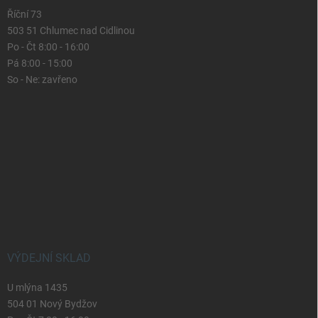
Říční 73
503 51 Chlumec nad Cidlinou
Po - Čt 8:00 - 16:00
Pá 8:00 - 15:00
So - Ne: zavřeno
VÝDEJNÍ SKLAD
U mlýna 1435
504 01 Nový Bydžov