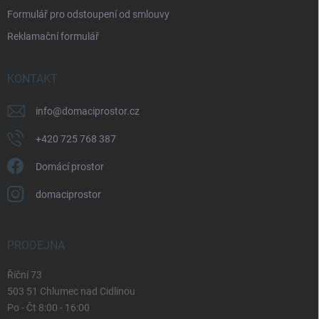
i
Formulář pro odstoupení od smlouvy
s
u
Reklamační formulář
KONTAKT
info
@
domaciprostor.cz
+420 725 768 387
Domácí prostor
domaciprostor
PRODEJNA
Říční 73
503 51 Chlumec nad Cidlinou
Po - Čt 8:00 - 16:00