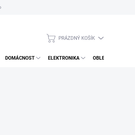
odstoupení od smlouvy
Reklamační formulář
PRÁZDNÝ KOŠÍK
NÁKUPNÍ
KOŠÍK
DOMÁCNOST
ELEKTRONIKA
OBLEČENÍ, OBUV 