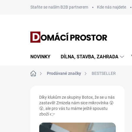
Přejít
Staňte se naším B2B partnerem
Kde nás najdete
na
obsah
NOVINKY
DÍLNA, STAVBA, ZAHRADA
Domů
Prodávané značky
BESTSELLER
P
o
Díky klukům ze skupiny Botox, že se u nás
s
zastavili! Zmizela nám sice mikrovlnka 😮
t
😮, ale pro vás tu máme ještě spoustu
r
zboží 👉
a
n