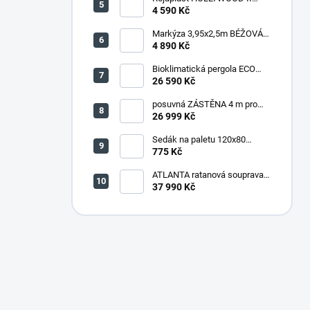
zahradní houpačka kovová -
4 590 Kč
šedá
Markýza 3,95x2,5m BÉŽOVÁ
(P4510)
4 890 Kč
Bioklimatická pergola ECO
4x3 m, ocel - volně stojící
26 590 Kč
posuvná ZÁSTĚNA 4 m pro
bioklimatickou pergolu -
26 999 Kč
šedočerná
Sedák na paletu 120x80
tmavě šedý melír
775 Kč
ATLANTA ratanová souprava
HNĚDÁ
37 990 Kč