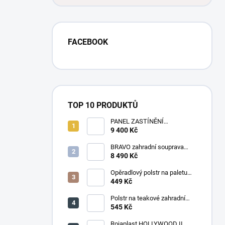
FACEBOOK
TOP 10 PRODUKTŮ
PANEL ZASTÍNĚNÍ
ANTRACIT, SKLÁPĚCÍ
9 400 Kč
LAMELY, HORIZONTÁLNÍ 1 m
pro bioklimatickou pergolu
BRAVO zahradní souprava
dřevěná - 160 cm
8 490 Kč
Opěradlový polstr na paletu
120x50 tmavě šedý melír
449 Kč
Polstr na teakové zahradní
křeslo vysoké - látka
545 Kč
levandule
Rojaplast HOLLYWOOD II