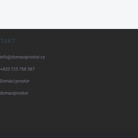
TAKT
info
@
domaciprostor.cz
+420 725 768 387
Domácí prostor
domaciprostor