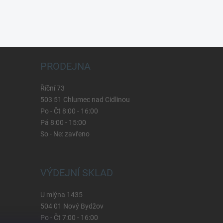
PRODEJNA
Říční 73
503 51 Chlumec nad Cidlinou
Po - Čt 8:00 - 16:00
Pá 8:00 - 15:00
So - Ne: zavřeno
VÝDEJNÍ SKLAD
U mlýna 1435
504 01 Nový Bydžov
Po - Čt 7:00 - 16:00