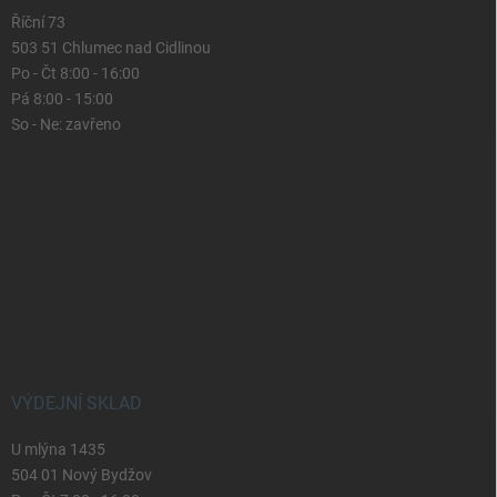
Říční 73
503 51 Chlumec nad Cidlinou
Po - Čt 8:00 - 16:00
Pá 8:00 - 15:00
So - Ne: zavřeno
VÝDEJNÍ SKLAD
U mlýna 1435
504 01 Nový Bydžov