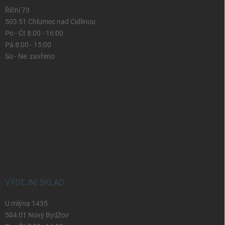
Říční 73
503 51 Chlumec nad Cidlinou
Po - Čt 8:00 - 16:00
Pá 8:00 - 15:00
So - Ne: zavřeno
VÝDEJNÍ SKLAD
U mlýna 1435
504 01 Nový Bydžov