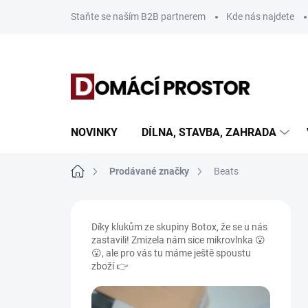
Přejít
Staňte se naším B2B partnerem
Kde nás najdete
na
obsah
NOVINKY
DÍLNA, STAVBA, ZAHRADA
Domů
Prodávané značky
Beats
P
o
Díky klukům ze skupiny Botox, že se u nás
s
zastavili! Zmizela nám sice mikrovlnka 😮
t
😮, ale pro vás tu máme ještě spoustu
r
zboží 👉
a
n