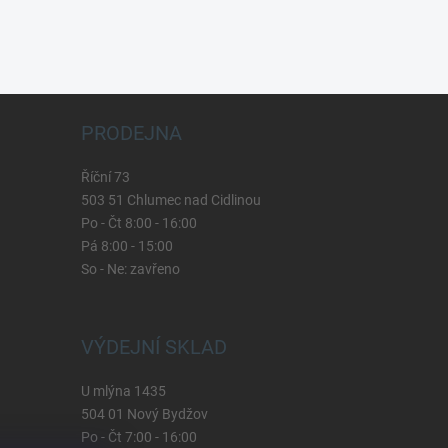
PRODEJNA
Říční 73
503 51 Chlumec nad Cidlinou
Po - Čt 8:00 - 16:00
Pá 8:00 - 15:00
So - Ne: zavřeno
VÝDEJNÍ SKLAD
U mlýna 1435
504 01 Nový Bydžov
Po - Čt 7:00 - 16:00