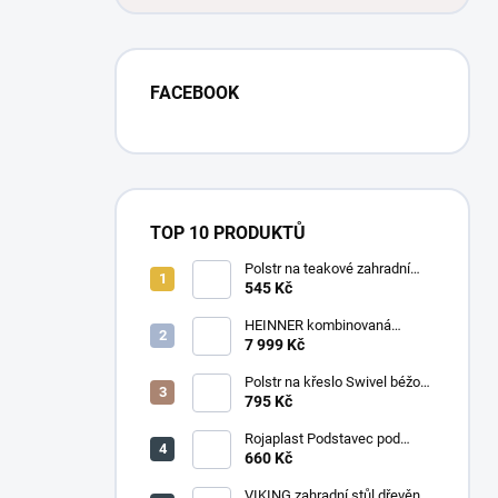
FACEBOOK
TOP 10 PRODUKTŮ
Polstr na teakové zahradní
křeslo vysoké - látka motiv
545 Kč
luční kvítí
HEINNER kombinovaná
chladnička HF-
7 999 Kč
HS205SWDE++ stříbrná
Polstr na křeslo Swivel béžový
melír
795 Kč
Rojaplast Podstavec pod
slunečník 22kg
660 Kč
VIKING zahradní stůl dřevěný