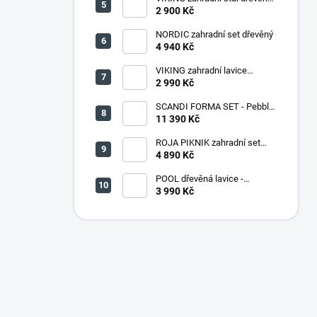
PŘÍRODNÍ - 150 cm
2 900 Kč
NORDIC zahradní set dřevěný
4 940 Kč
VIKING zahradní lavice
dřevěná PŘÍRODNÍ - 180 cm
2 990 Kč
SCANDI FORMA SET - Pebble
grey/Soft biege
11 390 Kč
ROJA PIKNIK zahradní set
dřevěný - 160 cm - lakovaný
4 890 Kč
POOL dřevěná lavice -
PŘÍRODNÍ
3 990 Kč