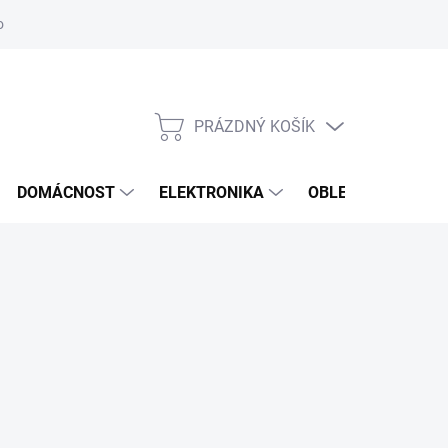
odstoupení od smlouvy
Reklamační formulář
PRÁZDNÝ KOŠÍK
NÁKUPNÍ
KOŠÍK
DOMÁCNOST
ELEKTRONIKA
OBLEČENÍ, OBUV 