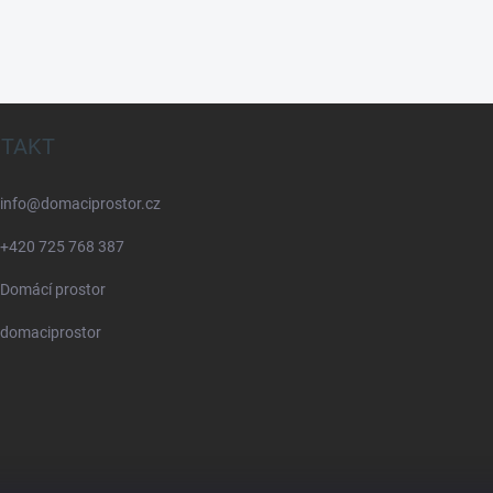
TAKT
info
@
domaciprostor.cz
+420 725 768 387
Domácí prostor
domaciprostor