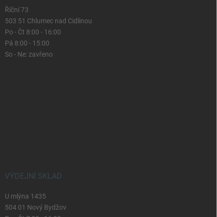
Říční 73
503 51 Chlumec nad Cidlinou
Po - Čt 8:00 - 16:00
Pá 8:00 - 15:00
So - Ne: zavřeno
VÝDEJNÍ SKLAD
U mlýna 1435
504 01 Nový Bydžov