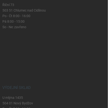
Říční 73
503 51 Chlumec nad Cidlinou
Po - Čt 8:00 - 16:00
Pá 8:00 - 15:00
So - Ne: zavřeno
VÝDEJNÍ SKLAD
U mlýna 1435
504 01 Nový Bydžov