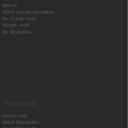
Říční 73
503 51 Chlumec nad Cidlinou
Po - Čt 8:00 - 16:00
Pá 8:00 - 15:00
So - Ne: zavřeno
VÝDEJNÍ SKLAD
U mlýna 1435
504 01 Nový Bydžov