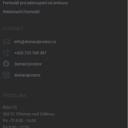
Formulář pro odstoupení od smlouvy
s
u
Reklamační formulář
KONTAKT
info
@
domaciprostor.cz
+420 725 768 387
Domácí prostor
domaciprostor
PRODEJNA
Říční 73
503 51 Chlumec nad Cidlinou
Po - Čt 8:00 - 16:00
Pá 8:00 - 15:00