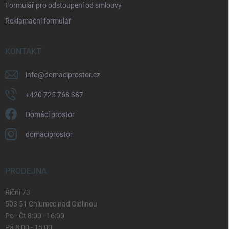
Formulář pro odstoupení od smlouvy
s
u
Reklamační formulář
KONTAKT
info
@
domaciprostor.cz
+420 725 768 387
Domácí prostor
domaciprostor
PRODEJNA
Říční 73
503 51 Chlumec nad Cidlinou
Po - Čt 8:00 - 16:00
Pá 8:00 - 15:00