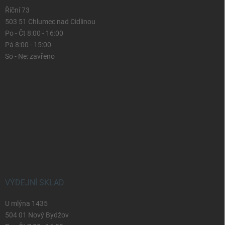
Říční 73
503 51 Chlumec nad Cidlinou
Po - Čt 8:00 - 16:00
Pá 8:00 - 15:00
So - Ne: zavřeno
VÝDEJNÍ SKLAD
U mlýna 1435
504 01 Nový Bydžov