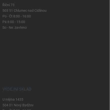
Říční 73
503 51 Chlumec nad Cidlinou
Po - Čt 8:00 - 16:00
Pá 8:00 - 15:00
So - Ne: zavřeno
VÝDEJNÍ SKLAD
U mlýna 1435
504 01 Nový Bydžov