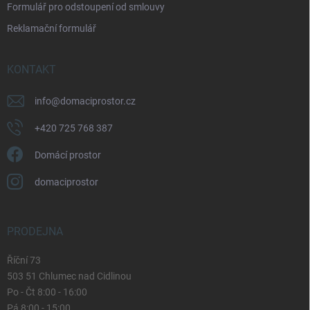
Formulář pro odstoupení od smlouvy
s
u
Reklamační formulář
KONTAKT
info
@
domaciprostor.cz
+420 725 768 387
Domácí prostor
domaciprostor
PRODEJNA
Říční 73
503 51 Chlumec nad Cidlinou
Po - Čt 8:00 - 16:00
Pá 8:00 - 15:00