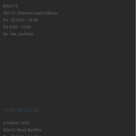
Říční 73
503 51 Chlumec nad Cidlinou
Po - Čt 8:00 - 16:00
Pá 8:00 - 15:00
So - Ne: zavřeno
VÝDEJNÍ SKLAD
U mlýna 1435
504 01 Nový Bydžov