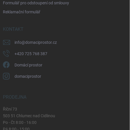
Formulář pro odstoupení od smlouvy
s
u
Reklamační formulář
KONTAKT
info
@
domaciprostor.cz
+420 725 768 387
Domácí prostor
domaciprostor
PRODEJNA
Říční 73
503 51 Chlumec nad Cidlinou
Po - Čt 8:00 - 16:00
Pá 8:00 - 15:00