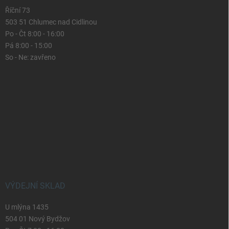
Říční 73
503 51 Chlumec nad Cidlinou
Po - Čt 8:00 - 16:00
Pá 8:00 - 15:00
So - Ne: zavřeno
VÝDEJNÍ SKLAD
U mlýna 1435
504 01 Nový Bydžov