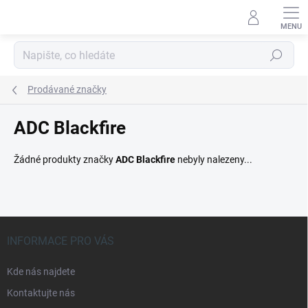
Přejít
na
obsah
Hledat
Prodávané značky
ADC Blackfire
Žádné produkty značky
ADC Blackfire
nebyly nalezeny...
Z
á
INFORMACE PRO VÁS
p
a
Kde nás najdete
t
Kontaktujte nás
í