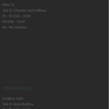
Říční 73
503 51 Chlumec nad Cidlinou
Po - Čt 8:00 - 16:00
Pá 8:00 - 15:00
So - Ne: zavřeno
VÝDEJNÍ SKLAD
U mlýna 1435
504 01 Nový Bydžov