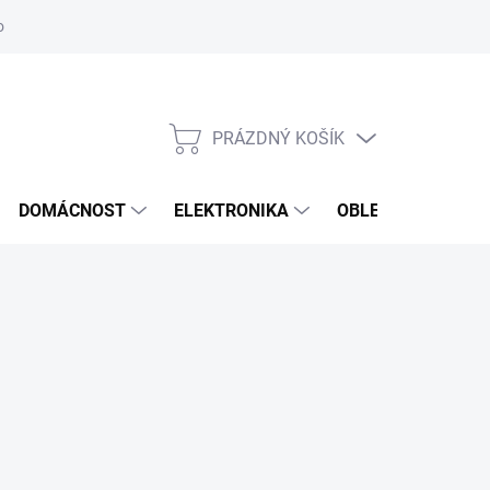
odstoupení od smlouvy
Reklamační formulář
PRÁZDNÝ KOŠÍK
NÁKUPNÍ
KOŠÍK
DOMÁCNOST
ELEKTRONIKA
OBLEČENÍ, OBUV 