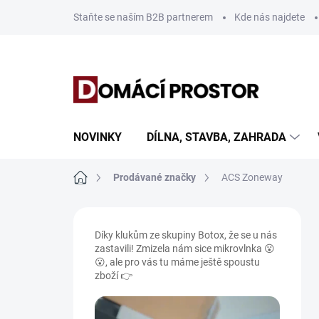
Přejít
Staňte se naším B2B partnerem
Kde nás najdete
na
obsah
NOVINKY
DÍLNA, STAVBA, ZAHRADA
Domů
Prodávané značky
ACS Zoneway
P
o
Díky klukům ze skupiny Botox, že se u nás
s
zastavili! Zmizela nám sice mikrovlnka 😮
t
😮, ale pro vás tu máme ještě spoustu
r
zboží 👉
a
n