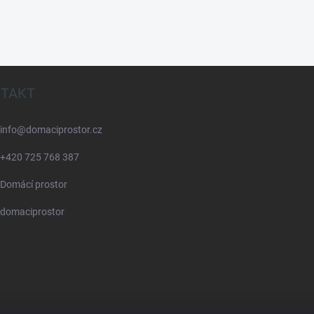
TAKT
info
@
domaciprostor.cz
+420 725 768 387
Domácí prostor
domaciprostor