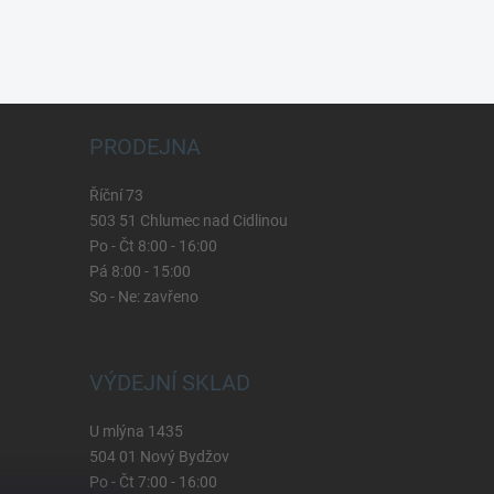
PRODEJNA
Říční 73
503 51 Chlumec nad Cidlinou
Po - Čt 8:00 - 16:00
Pá 8:00 - 15:00
So - Ne: zavřeno
VÝDEJNÍ SKLAD
U mlýna 1435
504 01 Nový Bydžov
Po - Čt 7:00 - 16:00