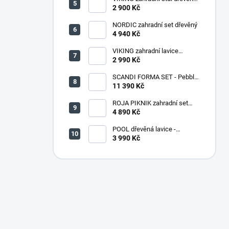
PŘÍRODNÍ - 150 cm
2 900 Kč
NORDIC zahradní set dřevěný
4 940 Kč
VIKING zahradní lavice
dřevěná PŘÍRODNÍ - 180 cm
2 990 Kč
SCANDI FORMA SET - Pebble
grey/Soft biege
11 390 Kč
ROJA PIKNIK zahradní set
dřevěný - 160 cm - lakovaný
4 890 Kč
POOL dřevěná lavice -
PŘÍRODNÍ
3 990 Kč