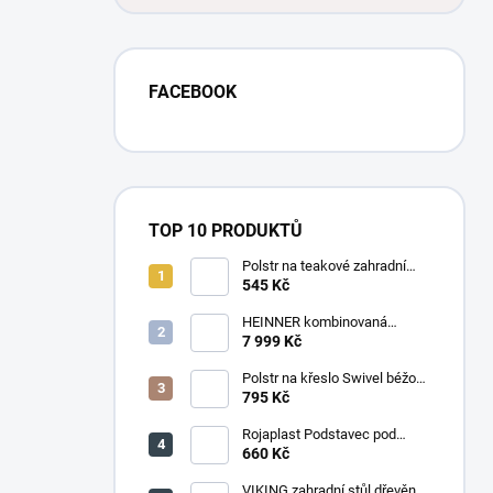
FACEBOOK
TOP 10 PRODUKTŮ
Polstr na teakové zahradní
křeslo vysoké - látka motiv
545 Kč
luční kvítí
HEINNER kombinovaná
chladnička HF-
7 999 Kč
HS205SWDE++ stříbrná
Polstr na křeslo Swivel béžový
melír
795 Kč
Rojaplast Podstavec pod
slunečník 22kg
660 Kč
VIKING zahradní stůl dřevěný