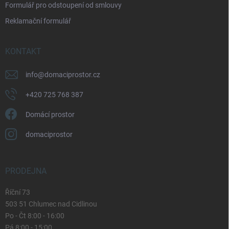
Formulář pro odstoupení od smlouvy
s
u
Reklamační formulář
KONTAKT
info
@
domaciprostor.cz
+420 725 768 387
Domácí prostor
domaciprostor
PRODEJNA
Říční 73
503 51 Chlumec nad Cidlinou
Po - Čt 8:00 - 16:00
Pá 8:00 - 15:00