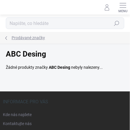
Přejít
na
obsah
Hledat
Prodávané značky
ABC Desing
Žádné produkty značky
ABC Desing
nebyly nalezeny...
Z
á
INFORMACE PRO VÁS
p
a
Kde nás najdete
t
Kontaktujte nás
í