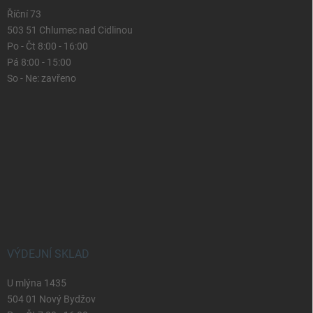
Říční 73
503 51 Chlumec nad Cidlinou
Po - Čt 8:00 - 16:00
Pá 8:00 - 15:00
So - Ne: zavřeno
VÝDEJNÍ SKLAD
U mlýna 1435
504 01 Nový Bydžov