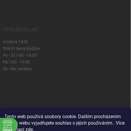
VÝDEJNÍ SKLAD
U mlýna 1435
504 01 Nový Bydžov
Po - Čt 7:00 - 16:00
Pá 7:00 - 15:00
So - Ne: zavřeno
Tento web používá soubory cookie. Dalším procházením
tohoto webu vyjadřujete souhlas s jejich používáním.. Více
informací
zde
.
Zobrazit