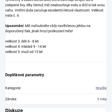
zalepené švy, díky čemuž míč neabsorbuje vodu a drží si tak svou
váhu. Vnitřní duše zaručuje excelentní letové vlastnosti. Velikost
míče č. 4
Upozornění
: Míč nafoukněte vždy navlhčenou jehlou na
doporučený tlak, jinak hrozí poškození míče!
velikost 3: děti 6 - 8 let
velikost 4: mládež 9 - 14 let
velikost 5: muži od 15 let
Doplňkové parametry
Kategorie
:
Hračky
Záruka
:
2 roky
Diskuze