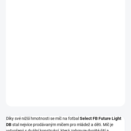
Odlehčený míč na fotbal ideální pro děti a jejich fotbalový trénink.
Velikost č. 4
DETAILNÍ INFORMACE
Nevíte si rady s kvalitou?
Více informací
Nové
Vystavený
Zánovní
Kosmetická
Nekompletní
kus
vada
ZEPTAT SE
HLÍDAT
Díky své nižší hmotnosti se míč na fotbal
Select FB Future Light
DB
stal nejvíce prodávaným míčem pro mládež a děti. Míč je
vytvořený s duální konstrukcí, která zahrnuje dvojité šití a