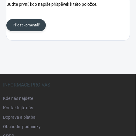
Buďte první, kdo napíše příspěvek k této položce.
Přidat komentář
Z
á
INFORMACE PRO VÁS
p
a
Kde nás najdete
t
Kontaktujte nás
í
Doprava a platba
Obchodní podmínky