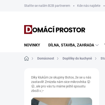
Přejít
Staňte se naším B2B partnerem
Kde nás najdete
na
obsah
NOVINKY
DÍLNA, STAVBA, ZAHRADA
Domů
Domácnost
Doplňky do kuchyně
St
P
o
Díky klukům ze skupiny Botox, že se u nás
s
zastavili! Zmizela nám sice mikrovlnka 😮
t
😮, ale pro vás tu máme ještě spoustu
r
zboží 👉
a
n