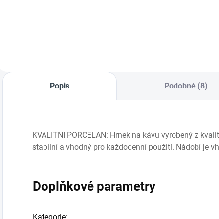
žlutá kostka
Do košíku
Do košíku
Popis
Podobné (8)
KVALITNÍ PORCELÁN: Hrnek na kávu vyrobený z kvalitn
stabilní a vhodný pro každodenní použití. Nádobí je 
Doplňkové parametry
Kategorie
: