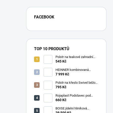
FACEBOOK
TOP 10 PRODUKTŮ
Polstr na teakové zahradní
křeslo vysoké - látka motiv
545 Kč
luční kvítí
HEINNER kombinovaná
chladnička HF-
7 999 Kč
HS205SWDE++ stříbrná
Polstr na křeslo Swivel béžový
melír
795 Kč
Rojaplast Podstavec pod
slunečník 22kg
660 Kč
BOISE jídelní hliníková
souprava CAPPUCCINO
29 500 Kč