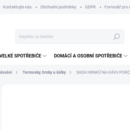
Kontaktujte nás
Obchodní podmínky
GDPR
Formulář pro 
Hledat
VELKÉ SPOTŘEBIČE
DOMÁCÍ A OSOBNÍ SPOTŘEBIČE
olování
Termosky, hrnky a šálky
SADA HRNKŮ NA KÁVU PORCE
ZNAČKA:
BAUER PORZELLAN
NOVÉ
3
Měr
SK
cena