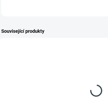
Související produkty
NOV
34998_9550
39202_9924
SKLADEM
SKLADEM
(>5 KS)
(>5 KS)
Polstr na
Polstr na
zahradní
teakové
houpačku 160
zahradní
cm - látka
křeslo vysoké
1 395 Kč
545 Kč
Antik kostka
- látka UNIKO