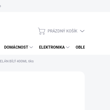
odstoupení od smlouvy
Reklamační formulář
PRÁZDNÝ KOŠÍK
NÁKUPNÍ
KOŠÍK
DOMÁCNOST
ELEKTRONIKA
OBLEČENÍ, OBUV 
LÁN BÍLÝ 400ML 6ks
70 Kč
ná
LADEM
(5 KS)
: