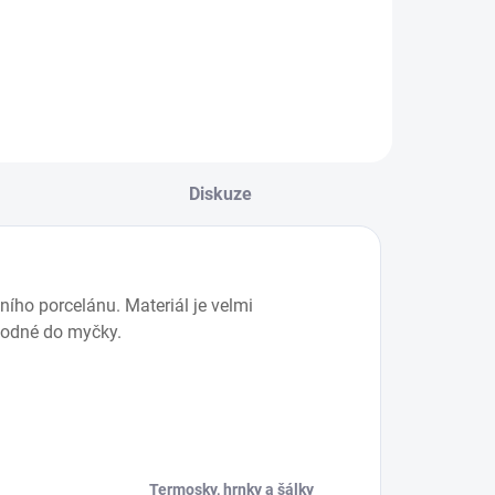
Detail
Diskuze
ího porcelánu. Materiál je velmi
vhodné do myčky.
Termosky, hrnky a šálky