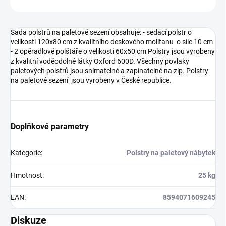
ZEPTAT SE
HLÍDAT
Sada polstrů na paletové sezení obsahuje: - sedací polstr o
velikosti 120x80 cm z kvalitního deskového molitanu o síle 10 cm
- 2 opěradlové polštáře o velikosti 60x50 cm Polstry jsou vyrobeny
z kvalitní voděodolné látky Oxford 600D. Všechny povlaky
paletových polstrů jsou snímatelné a zapínatelné na zip. Polstry
na paletové sezení jsou vyrobeny v České republice.
Doplňkové parametry
Kategorie
:
Polstry na paletový nábytek
Hmotnost
:
25 kg
EAN
:
8594071609245
Diskuze