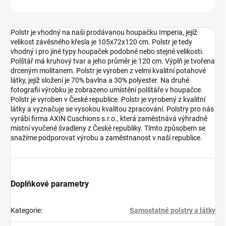
ZEPTAT SE
HLÍDAT
Polstr je vhodný na naši prodávanou houpačku Imperia, jejíž
velikost závěsného křesla je 105x72x120 cm. Polstr je tedy
vhodný i pro jiné typy houpaček podobné nebo stejné velikosti.
Polštář má kruhový tvar a jeho průměr je 120 cm. Výplň je tvořena
drceným molitanem. Polstr je vyroben z velmi kvalitní potahové
látky, jejíž složení je 70% bavlna a 30% polyester. Na druhé
fotografii výrobku je zobrazeno umístění polštáře v houpačce.
Polstr je vyroben v České republice. Polstr je vyrobený z kvalitní
látky a vyznačuje se vysokou kvalitou zpracování. Polstry pro nás
vyrábí firma AXIN Cuschions s.r.o., která zaměstnává výhradně
místní vyučené švadleny z České republiky. Tímto způsobem se
snažíme podporovat výrobu a zaměstnanost v naší republice.
Doplňkové parametry
Kategorie
:
Samostatné polstry a látky