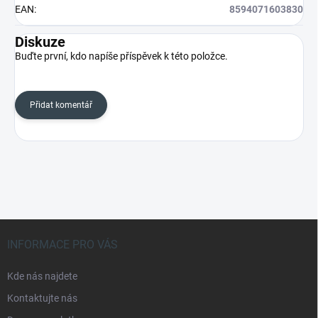
EAN
:
8594071603830
Diskuze
Buďte první, kdo napíše příspěvek k této položce.
Přidat komentář
Z
á
INFORMACE PRO VÁS
p
a
Kde nás najdete
t
Kontaktujte nás
í