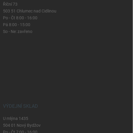
Říční 73
503 51 Chlumec nad Cidlinou
Po - Čt 8:00 - 16:00
Pá 8:00 - 15:00
So - Ne: zavřeno
VÝDEJNÍ SKLAD
U mlýna 1435
504 01 Nový Bydžov
Po - Čt 7:00 - 16:00