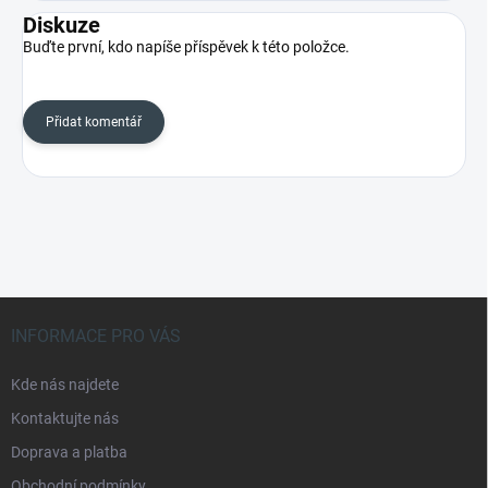
Diskuze
Buďte první, kdo napíše příspěvek k této položce.
Přidat komentář
Z
á
INFORMACE PRO VÁS
p
a
Kde nás najdete
t
Kontaktujte nás
í
Doprava a platba
Obchodní podmínky