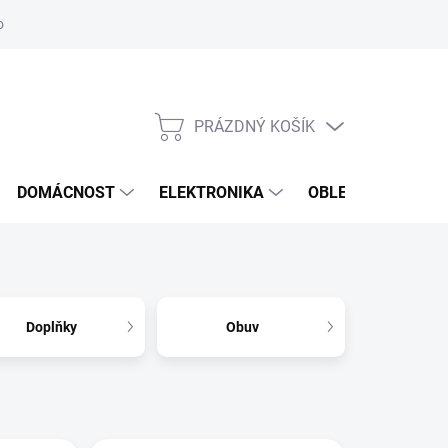
odstoupení od smlouvy
Reklamační formulář
PRÁZDNÝ KOŠÍK
NÁKUPNÍ
KOŠÍK
DOMÁCNOST
ELEKTRONIKA
OBLEČENÍ, OBUV 
Doplňky
Obuv