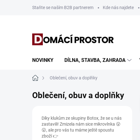
Přejít
Staňte se naším B2B partnerem
Kde nás najdete
na
obsah
NOVINKY
DÍLNA, STAVBA, ZAHRADA
Domů
Oblečení, obuv a doplňky
Oblečení, obuv a doplňky
P
o
Díky klukům ze skupiny Botox, že se u nás
s
zastavili! Zmizela nám sice mikrovlnka 😮
t
😮, ale pro vás tu máme ještě spoustu
r
zboží 👉