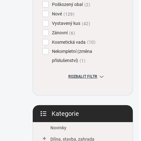
Poškozený obal
2
Nové
129
Vystavený kus
42
Zánovní
6
Kosmetická vada
10
Nekompletní (změna
příslušenství)
1
ROZBALIT FILTR
Kategorie
Přeskočit
kategorie
Novinky
Dílna, stavba, zahrada