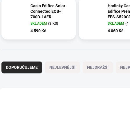
Casio Edifice Solar
Hodinky Cas
Connected EQB-
Edifice Pre
700D-1AER
EFS-S520C
1AUEF Sola
SKLADEM
(3 KS)
SKLADEM
(4
4 590 Kč
4 060 Kč
Ř
a
DOPORUČUJEME
NEJLEVNĚJŠÍ
NEJDRAŽŠÍ
NEJP
z
e
n
í
V
p
ý
NOVÉ
NOVÉ
20904
r
p
o
i
d
s
u
p
k
r