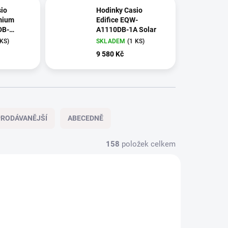
io
Hodinky Casio
mium
Edifice EQW-
DB-
A1110DB-1A Solar
r
 KS)
SKLADEM
(1 KS)
9 580 Kč
RODÁVANĚJŠÍ
ABECEDNĚ
158
položek celkem
NOVÉ
20901
20721