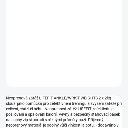
DETAILNÍ INFORMACE
Nevíte si rady s kvalitou?
Více informací
Nové
Vystavený
Zánovní
Kosmetická
Nekompletní
kus
vada
ZEPTAT SE
HLÍDAT
Neoprenová zátěž LIFEFIT ANKLE/WRIST WEIGHTS 2 x 2kg
slouží jako pomůcka pro zefektivnění tréningu a zvýšení zátěže při
cvičení, chůzi či běhu. Neoprenová zátěž LIFEFIT zefektivňuje
posilování a spalování kalorií. Pevný a bezpečný stahovací pásek
na suchý zip si poradí s různými průměry paží. Příjemný
neoprenový materiál je odolný vůči vlhkosti a potu. - dodáváno v