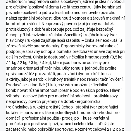
Jednoruční neoprenová činka s ocelovým jádrem je ideální volbou
pro efektivní posilování doma i ve fitness centru. Díky kombinaci
pevného ocelového jádra a kvalitního neoprenového povrchu
nabízí optimální odolnost, dlouhou životnost a zároveň maximální
komfort při cvičení. Neoprenový povrch je příjemný na dotek,
protiskluzový a dobře absorbuje pot, což zajišťuje bezpečný
úchop i při intenzivním tréninku. Specifický trojúhelníkový tvar
hlav činky i rukojeti zajišťuje lepší stabilitu – činka se neodkutálí a
zároveň skvěle padne do ruky. Ergonomicky tvarovaná rukojeť
podporuje správný úchop a pomáhá předcházet únavě zápěstí při
delším cvičení. Činka je dostupná v několika hmotnostech (0,5 kg
/ 1 kg / 2 kg / 3 kg / 4 kg), které jsou barevně odlišeny pro
snadnou orientaci při tréninku. Díky tomu si jednoduše zvolíte
správnou zátěž pro zahřátí, posilování i dynamické fitness
aktivity, jako je aerobik, kruhový trénink nebo rehabilitační cvičení.
Prodává se jednotlivě (1 ks), což vám umožňuje flexibilně
kombinovat různé hmotnosti přesně podle vašich potřeb. Hlavní
výhody: - ocelové jádro pro maximální odolnost - protiskluzový
neoprenový povrch příjemný na dotek - ergonomická
trojúhelníková rukojeť pro jistý úchop - stabilní tvar zabraňující
kutálení - barevné rozlišení jednotlivých hmotností - vhodná pro
domácí i profesionální použití - prodej po 1 kuse Perfektní
pomůcka pro posilování paží, ramen i celého těla – ať už jste
začátečník, nebo pokročilý sportovec. Rozměry: celkové 21,2 x 6 x