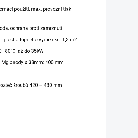
omácí použití, max. provozní tlak
oda, ochrana proti zamrznutí
in, plocha topného výměníku: 1,3 m2
60–80°C: až do 35kW
élka Mg anody ø 33mm: 400 mm
n
– rozteč šroubů 420 – 480 mm