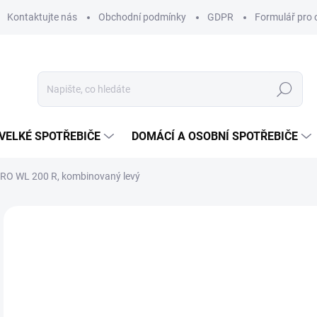
Kontaktujte nás
Obchodní podmínky
GDPR
Formulář pro 
Hledat
VELKÉ SPOTŘEBIČE
DOMÁCÍ A OSOBNÍ SPOTŘEBIČE
PRO WL 200 R, kombinovaný levý
ZNAČKA:
METALAC
AKCE
VYSTAVENÝ KUS
KOSMETICKÁ VADA
16
Měr
SK
cena
EKO