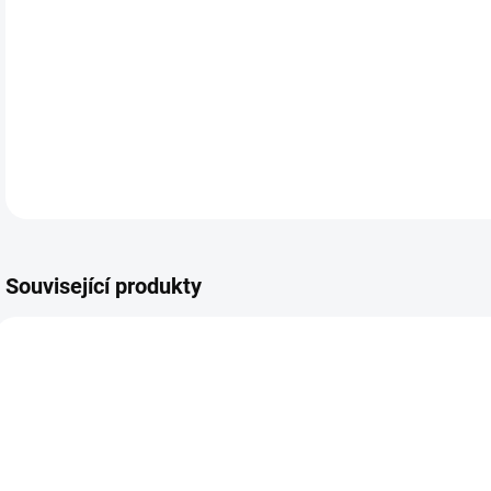
Související produkty
NOVÉ
AKCE
NOV
ELLEHEXXXX01
244147
POŠKOZENÝ OBAL
VYSTAVENÝ KUS
SKLADEM
SKLADEM