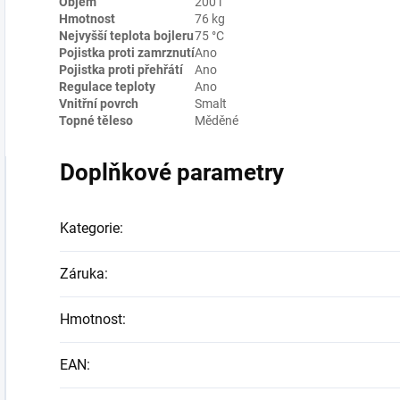
Objem
200 l
Hmotnost
76 kg
Nejvyšší teplota bojleru
75 °C
Pojistka proti zamrznutí
Ano
Pojistka proti přehřátí
Ano
Regulace teploty
Ano
Vnitřní povrch
Smalt
Topné těleso
Měděné
Doplňkové parametry
Kategorie
:
Záruka
:
Hmotnost
:
EAN
: