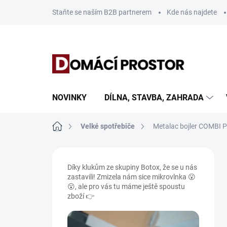
Přejít
Staňte se naším B2B partnerem
Kde nás najdete
na
obsah
NOVINKY
DÍLNA, STAVBA, ZAHRADA
Domů
Velké spotřebiče
Metalac bojler COMBI 
P
o
Díky klukům ze skupiny Botox, že se u nás
s
zastavili! Zmizela nám sice mikrovlnka 😮
t
😮, ale pro vás tu máme ještě spoustu
r
zboží 👉
a
n