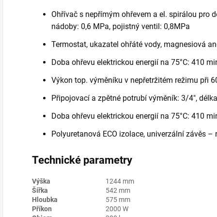
Ohřívač s nepřímým ohřevem a el. spirálou pro d
nádoby: 0,6 MPa, pojistný ventil: 0,8MPa
Termostat, ukazatel ohřáté vody, magnesiová an
Doba ohřevu elektrickou energií na 75°C: 410 m
Výkon top. výměníku v nepřetržitém režimu při 
Připojovací a zpětné potrubí výměník: 3/4", d
Doba ohřevu elektrickou energií na 75°C: 410 mi
Polyuretanová ECO izolace, univerzální závěs 
Technické parametry
Výška
1244 mm
Šířka
542 mm
Hloubka
575 mm
Příkon
2000 W