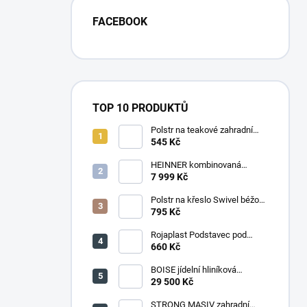
FACEBOOK
TOP 10 PRODUKTŮ
Polstr na teakové zahradní
křeslo vysoké - látka motiv
545 Kč
luční kvítí
HEINNER kombinovaná
chladnička HF-
7 999 Kč
HS205SWDE++ stříbrná
Polstr na křeslo Swivel béžový
melír
795 Kč
Rojaplast Podstavec pod
slunečník 22kg
660 Kč
BOISE jídelní hliníková
souprava CAPPUCCINO
29 500 Kč
STRONG MASIV zahradní