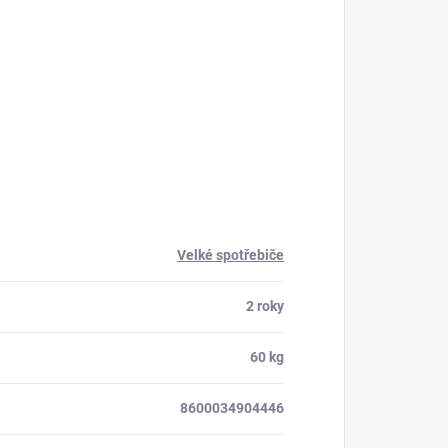
Velké spotřebiče
2 roky
60 kg
8600034904446