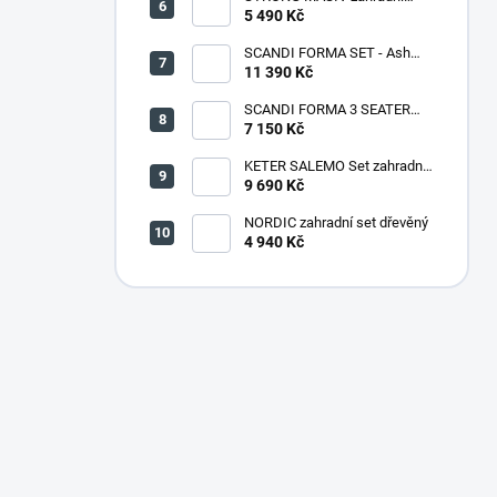
lavice dřevěná - 180 cm
5 490 Kč
SCANDI FORMA SET - Ash
grey/Storm grey
11 390 Kč
SCANDI FORMA 3 SEATER
SOFA - Ash grey/Storm grey
7 150 Kč
KETER SALEMO Set zahradní,
grafit/šedá 17206003
9 690 Kč
NORDIC zahradní set dřevěný
4 940 Kč