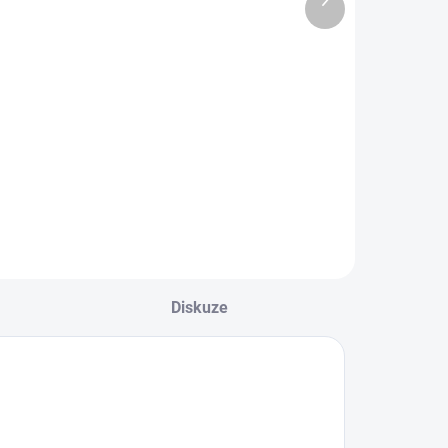
(5 KS)
(3 KS)
produkt
Heinner
VIVAX
ýrobník ledu
výrobník ledu
HIM-120BK
IM-122T
3 999 Kč
3 999 Kč
Do košíku
Do košíku
Diskuze