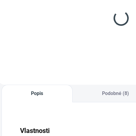
(5 KS)
(1 KS)
Heinner
Plnička klobás
výrobník ledu
12L - vertikální
v
HIM-100SL
- řeznická
narážka,
3 299 Kč
5 999 Kč
plnička klobás,
jitrnic a
Do košíku
Do košíku
salámů
Popis
Podobné (8)
Vlastnosti