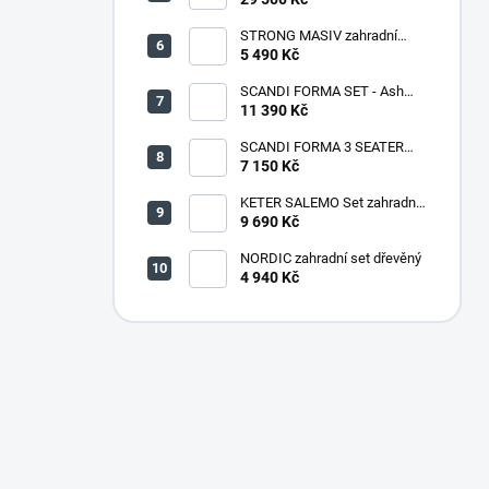
STRONG MASIV zahradní
lavice dřevěná - 180 cm
5 490 Kč
SCANDI FORMA SET - Ash
grey/Storm grey
11 390 Kč
SCANDI FORMA 3 SEATER
SOFA - Ash grey/Storm grey
7 150 Kč
KETER SALEMO Set zahradní,
grafit/šedá 17206003
9 690 Kč
NORDIC zahradní set dřevěný
4 940 Kč