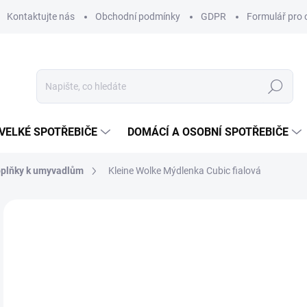
Kontaktujte nás
Obchodní podmínky
GDPR
Formulář pro 
Hledat
VELKÉ SPOTŘEBIČE
DOMÁCÍ A OSOBNÍ SPOTŘEBIČE
plňky k umyvadlům
Kleine Wolke Mýdlenka Cubic fialová
ZNAČKA:
KLEINE WOLKE
NOVÉ
2
Měr
SK
cena