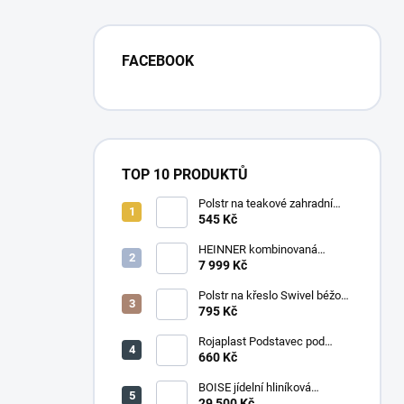
FACEBOOK
TOP 10 PRODUKTŮ
Polstr na teakové zahradní
křeslo vysoké - látka motiv
545 Kč
luční kvítí
HEINNER kombinovaná
chladnička HF-
7 999 Kč
HS205SWDE++ stříbrná
Polstr na křeslo Swivel béžový
melír
795 Kč
Rojaplast Podstavec pod
slunečník 22kg
660 Kč
BOISE jídelní hliníková
souprava CAPPUCCINO
29 500 Kč