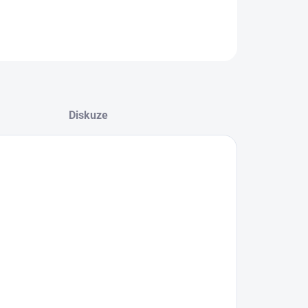
kus
vada
ZEPTAT SE
HLÍDAT
Diskuze