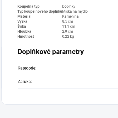
Koupelna typ
Doplňky
Typ koupelnového doplňku
Miska na mýdlo
Materiál
Kamenina
Výška
8,5 cm
Šířka
11,1 cm
Hloubka
2,9 cm
Hmotnost
0,22 kg
Doplňkové parametry
Kategorie
:
Záruka
: