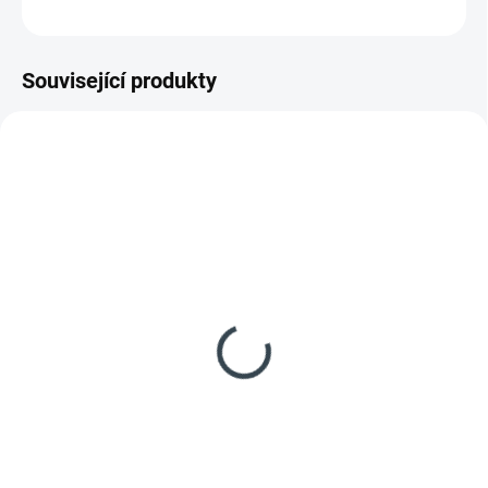
ZEPTAT SE
HLÍDAT
Související produkty
NOVÉ
AKCE
SDSMHEXXXX02
SDSMHEXXXX13
NOVÉ
SKLADEM
SKLADEM
(5 KS)
(2 KS)
HEINNER mraznička
HEINNER mraznička
HFF-V102E++ bílá
HCF-M293INVCE++
6 999 Kč
7 990 Kč
Do košíku
Do košíku