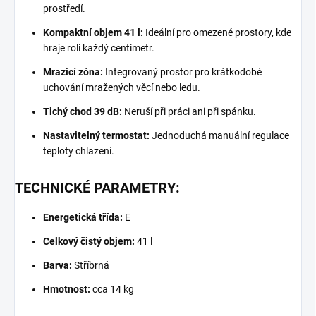
prostředí.
Kompaktní objem 41 l:
Ideální pro omezené prostory, kde
hraje roli každý centimetr.
Mrazicí zóna:
Integrovaný prostor pro krátkodobé
uchování mražených věcí nebo ledu.
Tichý chod 39 dB:
Neruší při práci ani při spánku.
Nastavitelný termostat:
Jednoduchá manuální regulace
teploty chlazení.
TECHNICKÉ PARAMETRY:
Energetická třída:
E
Celkový čistý objem:
41 l
Barva:
Stříbrná
Hmotnost:
cca 14 kg