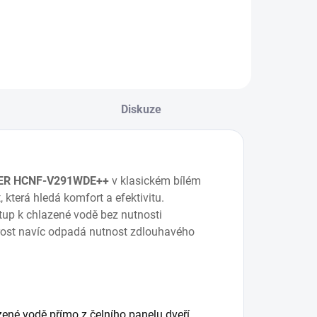
Do košíku
Do košíku
Diskuze
NNER HCNF-V291WDE++
v klasickém bílém
která hledá komfort a efektivitu.
tup k chlazené vodě bez nutnosti
o Frost navíc odpadá nutnost zdlouhavého
zené vodě přímo z čelního panelu dveří.