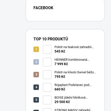
FACEBOOK
TOP 10 PRODUKTŮ
Polstr na teakové zahradní
křeslo vysoké - látka motiv
545 Kč
luční kvítí
HEINNER kombinovaná
chladnička HF-
7 999 Kč
HS205SWDE++ stříbrná
Polstr na křeslo Swivel béžový
melír
795 Kč
Rojaplast Podstavec pod
slunečník 22kg
660 Kč
BOISE jídelní hliníková
souprava CAPPUCCINO
29 500 Kč
STRONG MASIV zahradní