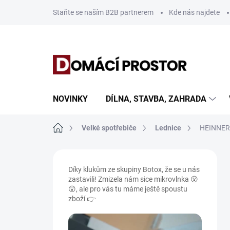
Přejít
Staňte se naším B2B partnerem
Kde nás najdete
na
obsah
NOVINKY
DÍLNA, STAVBA, ZAHRADA
Domů
Velké spotřebiče
Lednice
HEINNER 
P
o
Díky klukům ze skupiny Botox, že se u nás
s
zastavili! Zmizela nám sice mikrovlnka 😮
t
😮, ale pro vás tu máme ještě spoustu
r
zboží 👉
a
n