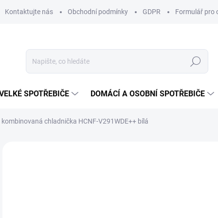
Kontaktujte nás
Obchodní podmínky
GDPR
Formulář pro 
Hledat
VELKÉ SPOTŘEBIČE
DOMÁCÍ A OSOBNÍ SPOTŘEBIČE
kombinovaná chladnička HCNF-V291WDE++ bílá
ZNAČKA:
HEINNER
TIP
NOVÉ
10
Měr
SK
cena
EKO