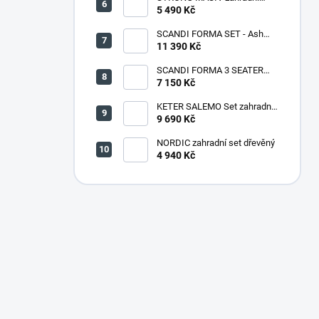
lavice dřevěná - 180 cm
5 490 Kč
SCANDI FORMA SET - Ash
grey/Storm grey
11 390 Kč
SCANDI FORMA 3 SEATER
SOFA - Ash grey/Storm grey
7 150 Kč
KETER SALEMO Set zahradní,
grafit/šedá 17206003
9 690 Kč
NORDIC zahradní set dřevěný
4 940 Kč