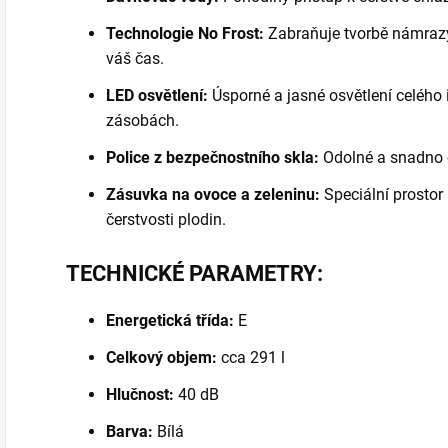
Technologie No Frost:
Zabraňuje tvorbě námrazy, 
váš čas.
LED osvětlení:
Úsporné a jasné osvětlení celého i
zásobách.
Police z bezpečnostního skla:
Odolné a snadno o
Zásuvka na ovoce a zeleninu:
Speciální prostor
čerstvosti plodin.
TECHNICKÉ PARAMETRY:
Energetická třída:
E
Celkový objem:
cca 291 l
Hlučnost:
40 dB
Barva:
Bílá