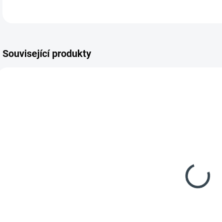
Související produkty
AKCE
NOVÉ
NOV
223075
SDSMHEXXXX12
POŠKOZENÝ OBAL
SKLADEM
SKLADEM
(3 KS)
(1 KS)
Philco PTF 953
HEINNER
FBU vestavný
mraznička
šuplíkový
HFF-
mrazák
HM168XE++
7 990 Kč
9 999 Kč