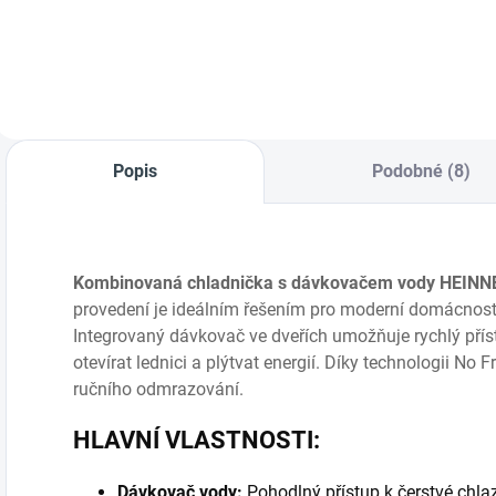
Detail
Do košíku
Popis
Podobné (8)
Kombinovaná chladnička s dávkovačem vody HEI
provedení je ideálním řešením pro moderní domácnost, 
Integrovaný dávkovač ve dveřích umožňuje rychlý přís
otevírat lednici a plýtvat energií. Díky technologii N
ručního odmrazování.
HLAVNÍ VLASTNOSTI:
Dávkovač vody:
Pohodlný přístup k čerstvé chla