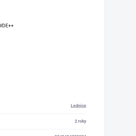
1WDE++
Lednice
2 roky