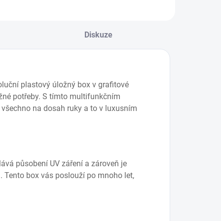
Diskuze
uční plastový úložný box v grafitové
ožné potřeby. S tímto multifunkčním
 všechno na dosah ruky a to v luxusním
lává působení UV záření a zároveň je
ů. Tento box vás poslouží po mnoho let,