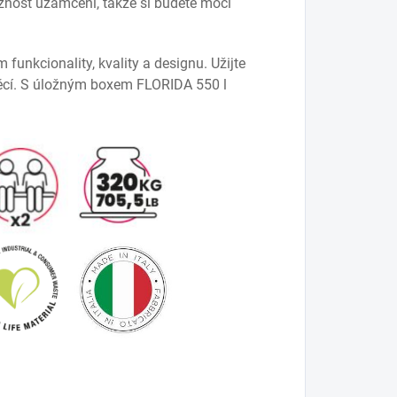
žnost uzamčení, takže si budete moci
funkcionality, kvality a designu. Užijte
věcí. S úložným boxem FLORIDA 550 l