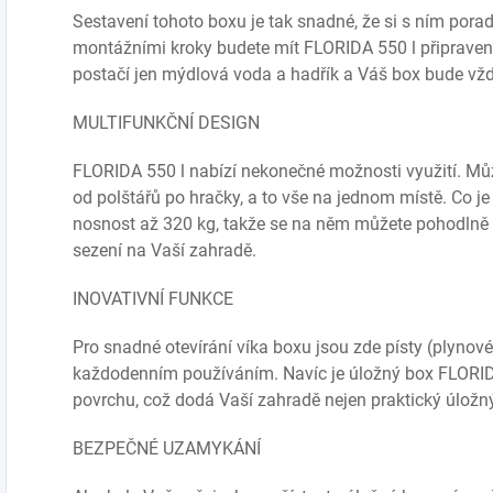
Sestavení tohoto boxu je tak snadné, že si s ním pora
montážními kroky budete mít FLORIDA 550 l připravený
postačí jen mýdlová voda a hadřík a Váš box bude vžd
MULTIFUNKČNÍ DESIGN
FLORIDA 550 l nabízí nekonečné možnosti využití. Můž
od polštářů po hračky, a to vše na jednom místě. Co je 
nosnost až 320 kg, takže se na něm můžete pohodlně p
sezení na Vaší zahradě.
INOVATIVNÍ FUNKCE
Pro snadné otevírání víka boxu jsou zde písty (plyno
každodenním používáním. Navíc je úložný box FLORIDA
povrchu, což dodá Vaší zahradě nejen praktický úložný p
BEZPEČNÉ UZAMYKÁNÍ