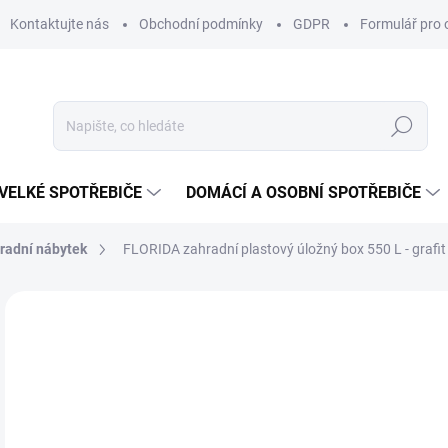
Kontaktujte nás
Obchodní podmínky
GDPR
Formulář pro 
Hledat
VELKÉ SPOTŘEBIČE
DOMÁCÍ A OSOBNÍ SPOTŘEBIČE
radní nábytek
FLORIDA zahradní plastový úložný box 550 L - grafit
ZNAČKA:
TOOMAX
3 
Měr
SK
cena
POM
?