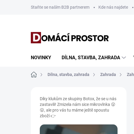
Přejít
Staňte se naším B2B partnerem
Kde nás najdete
na
obsah
NOVINKY
DÍLNA, STAVBA, ZAHRADA
Domů
Dílna, stavba, zahrada
Zahrada
Zah
P
o
Díky klukům ze skupiny Botox, že se u nás
s
zastavili! Zmizela nám sice mikrovlnka 😮
t
😮, ale pro vás tu máme ještě spoustu
r
zboží 👉
a
n