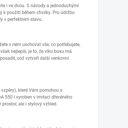
díte i ve dvou. S návody a jednoduchými
 k použití během chvilky. Pro údržbu
y v perfektním stavu.
ete v něm uschovat vše, co potřebujete,
však nejlepší, je to, že víko boxu má
osadit, což vytvoří další venkovní
vé vzpěry), které Vám pomohou s
 550 l vyroben v imitaci dřevěného
rostor, ale i stylový vzhled.