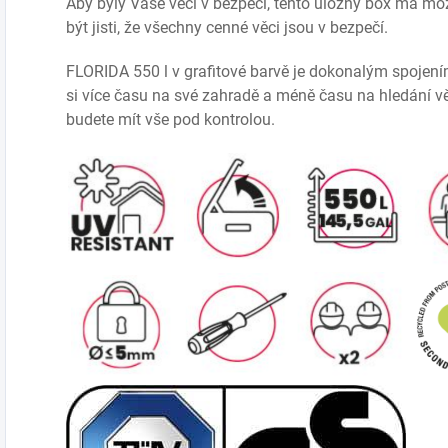
Aby byly Vaše věci v bezpečí, tento úložný box má mo
být jisti, že všechny cenné věci jsou v bezpečí.
FLORIDA 550 l v grafitové barvě je dokonalým spojením 
si více času na své zahradě a méně času na hledání 
budete mít vše pod kontrolou.