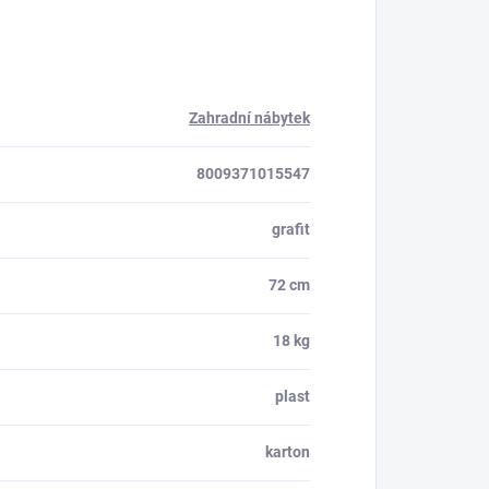
Zahradní nábytek
8009371015547
grafit
72 cm
18 kg
plast
karton