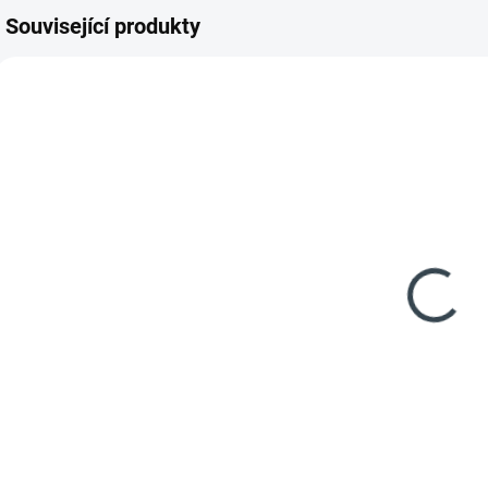
Související produkty
AKCE
AKCE
DP_1012
DP_0026
POŠKOZENÝ OBAL
POŠKOZENÝ OBAL
NOVÉ
SKLADEM
SKLADEM
(4 KS)
(2 KS)
BRIGHTWOOD
BORNEO
box - 455L -
úložný box -
p
hnědý
416L
s
2 990 Kč
2 990 Kč
z
Detail
Detail