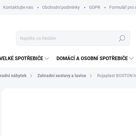
Kontaktujte nás
Obchodní podmínky
GDPR
Formulář pro 
Hledat
VELKÉ SPOTŘEBIČE
DOMÁCÍ A OSOBNÍ SPOTŘEBIČE
radní nábytek
Zahradní sestavy a lavice
Rojaplast BOSTON hl
ZNAČKA:
ROJAPLAST
AKCE
33
ZDARMA
Měr
SK
cena