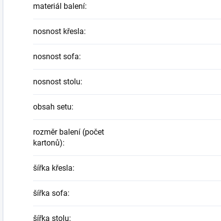
materiál balení
:
nosnost křesla
:
nosnost sofa
:
nosnost stolu
:
obsah setu
:
rozměr balení (počet
kartonů)
:
šířka křesla
:
šířka sofa
:
šířka stolu
: