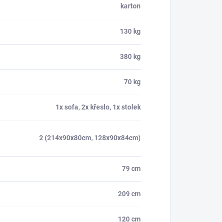
karton
130 kg
380 kg
70 kg
1x sofa, 2x křeslo, 1x stolek
2 (214x90x80cm, 128x90x84cm)
79 cm
209 cm
120 cm