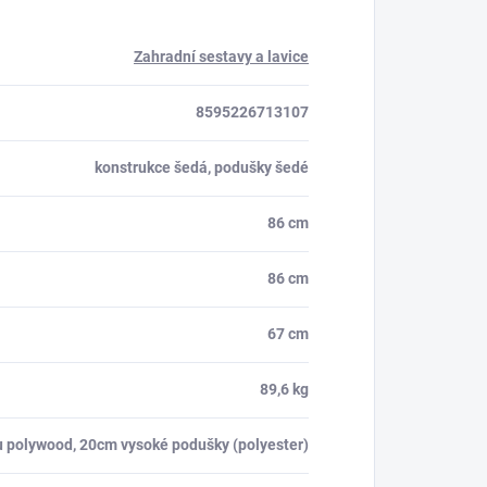
Zahradní sestavy a lavice
8595226713107
konstrukce šedá, podušky šedé
86 cm
86 cm
67 cm
89,6 kg
lu polywood, 20cm vysoké podušky (polyester)