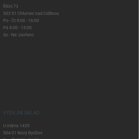
Říční 73
503 51 Chlumec nad Cidlinou
Po - Čt 8:00 - 16:00
Pá 8:00 - 15:00
So - Ne: zavřeno
VÝDEJNÍ SKLAD
U mlýna 1435
504 01 Nový Bydžov